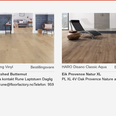
ng Vinyl
HARO Disano Classic Aqua
Bestillingsvare
B
hed Butternut
Eik Provence Natur XL
 kontakt Rune Laptstuen Daglig
PL XL 4V Oak Provence Nature a
rune@floorfactory.noTelefon: 959