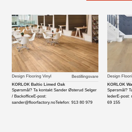
Design Flooring Vinyl
Design Floori
Bestillingsvare
KORLOK Baltic Limed Oak
KORLOK Was
Spørsmål? Ta kontakt Sander Østerud Selger
Spørsmål? Ta
/ BackofficeE-post:
lederE-post: 
sander@floorfactory.noTelefon: 913 80 979
69 155