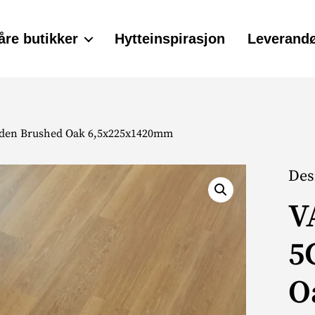
åre butikker
Hytteinspirasjon
Leverandø
den Brushed Oak 6,5x225x1420mm
Des
V
5
O