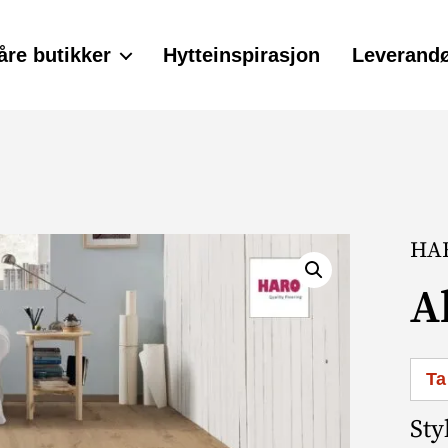
åre butikker
Hytteinspirasjon
Leverandø
HAR
A
Ta
Sty