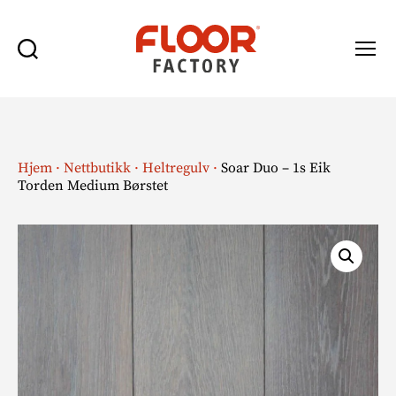
Søk
Meny
Floor
Factory
Hjem
·
Nettbutikk
·
Heltregulv
·
Soar Duo – 1s Eik
Torden Medium Børstet