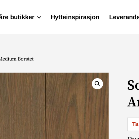
åre butikker
Hytteinspirasjon
Leverandø
 Medium Børstet
S
A
Ta