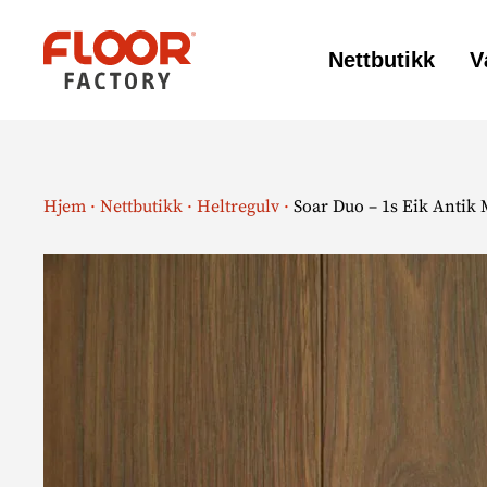
Nettbutikk
V
Floor
Factory
Hjem
·
Nettbutikk
·
Heltregulv
·
Soar Duo – 1s Eik Antik