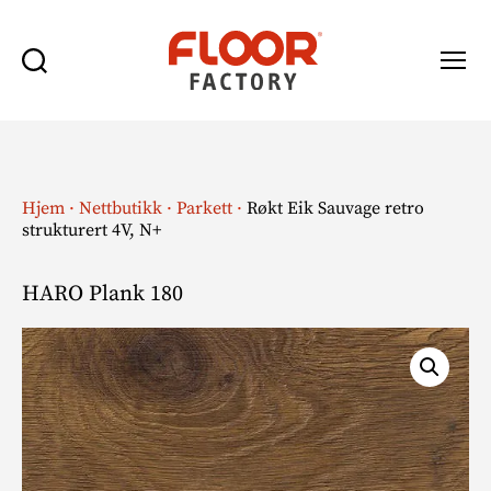
Søk
Meny
Floor
Factory
Hjem
·
Nettbutikk
·
Parkett
·
Røkt Eik Sauvage retro
strukturert 4V, N+
HARO Plank 180