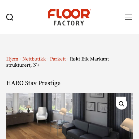
Søk
Meny
Floor
Factory
Hjem
·
Nettbutikk
·
Parkett
·
Røkt Eik Markant
strukturert, N+
HARO Stav Prestige