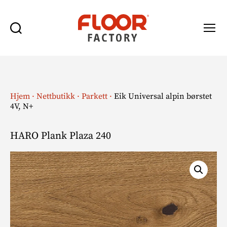
Søk
Meny
Floor
Factory
Hjem
·
Nettbutikk
·
Parkett
·
Eik Universal alpin børstet
4V, N+
HARO Plank Plaza 240