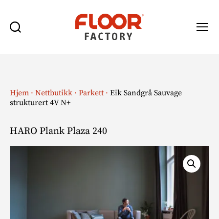
Søk
Meny
Floor
Factory
Hjem
·
Nettbutikk
·
Parkett
·
Eik Sandgrå Sauvage
strukturert 4V N+
HARO Plank Plaza 240