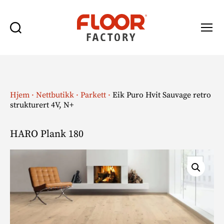
Søk
Meny
Floor
Factory
Hjem
·
Nettbutikk
·
Parkett
·
Eik Puro Hvit Sauvage retro
strukturert 4V, N+
HARO Plank 180