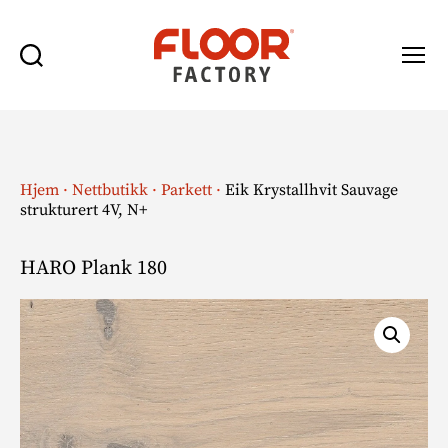
Søk
Meny
Floor
Factory
Hjem
·
Nettbutikk
·
Parkett
·
Eik Krystallhvit Sauvage
strukturert 4V, N+
HARO Plank 180