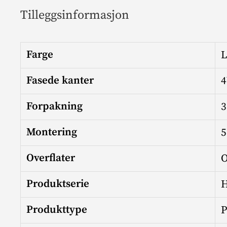
Tilleggsinformasjon
Farge
L
Fasede kanter
Forpakning
3
Montering
5
Overflater
O
Produktserie
H
Produkttype
P