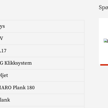
Spø
ys
4V
.17
G Klikksystem
ljet
ARO Plank 180
lank