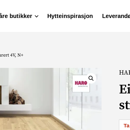
åre butikker
Hytteinspirasjon
Leverandø
urert 4V, N+
HAR
E
s
Ta