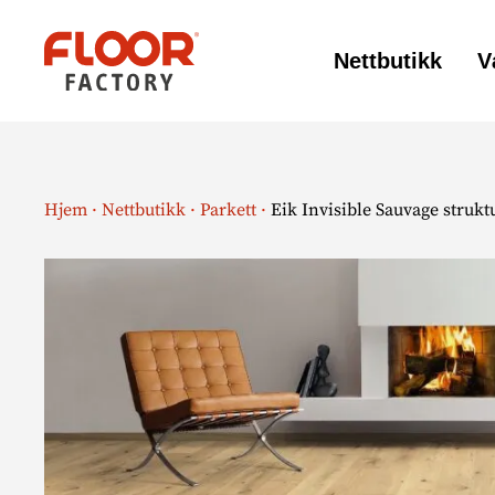
Nettbutikk
V
Floor
Factory
Hjem
·
Nettbutikk
·
Parkett
·
Eik Invisible Sauvage strukt