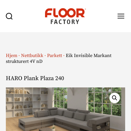
Søk
Meny
Floor
Factory
Hjem
·
Nettbutikk
·
Parkett
·
Eik Invisible Markant
strukturert 4V nD
HARO Plank Plaza 240