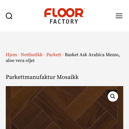
Søk
Meny
Floor
Factory
Hjem
·
Nettbutikk
·
Parkett
·
Basket Ask Arabica Mezzo,
aloe vera oljet
Parkettmanufaktur Mosaikk