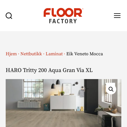
Søk
Meny
Floor
Factory
Hjem
·
Nettbutikk
·
Laminat
·
Eik Veneto Mocca
HARO Tritty 200 Aqua Gran Via XL