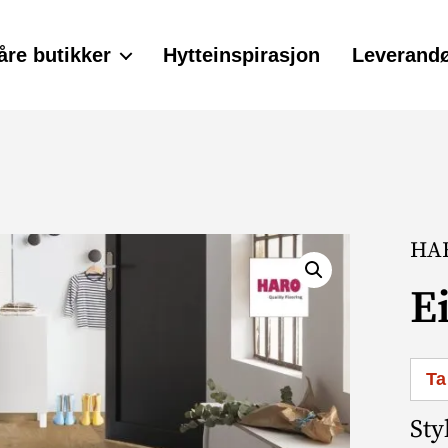
åre butikker
Hytteinspirasjon
Leverandø
HAR
Ei
Ta
Sty