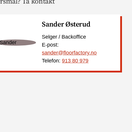
rsmål? Ta kontakt
Sander Østerud
Selger / Backoffice
E-post:
sander@floorfactory.no
Telefon:
913 80 979