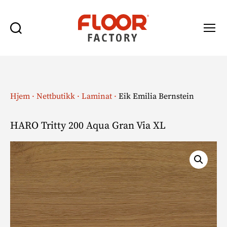
Søk
Meny
Floor
Factory
Hjem
·
Nettbutikk
·
Laminat
·
Eik Emilia Bernstein
HARO Tritty 200 Aqua Gran Via XL