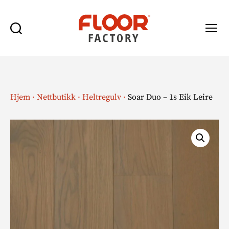
Søk
Meny
Floor
Factory
Hjem
·
Nettbutikk
·
Heltregulv
·
Soar Duo – 1s Eik Leire